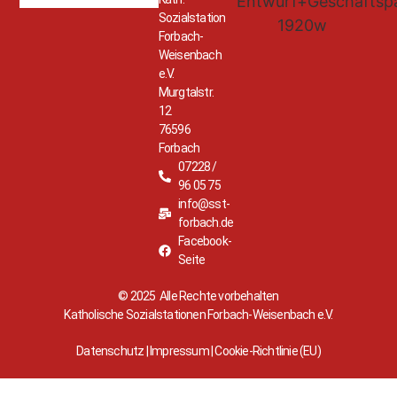
Sozialstation
Forbach-
Weisenbach
e.V.
Murgtalstr.
12
76596
Forbach
07228 /
96 05 75
info@sst-
forbach.de
Facebook-
Seite
© 2025 Alle Rechte vorbehalten
Katholische Sozialstationen Forbach-Weisenbach e.V.
Datenschutz
|
Impressum
|
Cookie-Richtlinie (EU)