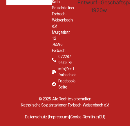
Kath.
Sozialstation
Forbach-
Weisenbach
e.V.
Murgtalstr.
12
76596
Forbach
07228 /
96 05 75
info@sst-
forbach.de
Facebook-
Seite
© 2025 Alle Rechte vorbehalten
Katholische Sozialstationen Forbach-Weisenbach e.V.
Datenschutz
|
Impressum
|
Cookie-Richtlinie (EU)