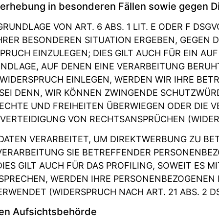
erhebung in besonderen Fällen sowie gegen D
UNDLAGE VON ART. 6 ABS. 1 LIT. E ODER F DSGV
IHRER BESONDEREN SITUATION ERGEBEN, GEGEN D
UCH EINZULEGEN; DIES GILT AUCH FÜR EIN AU
UNDLAGE, AUF DENEN EINE VERARBEITUNG BERUH
 WIDERSPRUCH EINLEGEN, WERDEN WIR IHRE BE
 SEI DENN, WIR KÖNNEN ZWINGENDE SCHUTZWÜR
RECHTE UND FREIHEITEN ÜBERWIEGEN ODER DIE 
ERTEIDIGUNG VON RECHTSANSPRÜCHEN (WIDERSPR
TEN VERARBEITET, UM DIREKTWERBUNG ZU BETR
 VERARBEITUNG SIE BETREFFENDER PERSONENBE
ES GILT AUCH FÜR DAS PROFILING, SOWEIT ES 
RSPRECHEN, WERDEN IHRE PERSONENBEZOGENEN 
WENDET (WIDERSPRUCH NACH ART. 21 ABS. 2 D
en Aufsichts­behörde